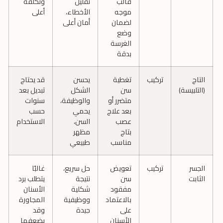
قالب
تقليل
وتكلفة
موجه
الأخطاء،
أعلى
لضمان
أمان أعلى
وضع
الغرسة
بدقة
التاج
تركيب
تغطية
يحسن
قد يحتاج
(التلبيسة)
سن
الشكل
تبديل بعد
متضرر أو
والوظيفة،
سنوات
بعد علاج
يحمي
حسب
عصب
السن،
الاستخدام
بتاج
مظهر
مناسب
طبيعي
الجسر
تركيب
تعويض
حل سريع،
غالبًا
الثابت
سن
نتيجة
يتطلب برد
مفقود
شكلية
الأسنان
بالاعتماد
ووظيفية
المجاورة
على
جيدة
وقد
الأسنان
يضعفها