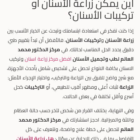
أين يمكن زراعة الأسنان أو
تركيبات الأسنان؟
إذا كنت تفكر في استعادة ابتسامتك وتبحث عن الخيار الأنسب بين
زراعة الأسنان
و
تركيبات الأسنان
، فالأفضل أن تبدأ بتقييم طبي
دقيق يحدد الحل المناسب لحالتك. في
مركز الدكتور محمد
العالم لطب وتجميل الأسنان
افضل مركز زراعة اسنان
وتركيب
الاسنان بكافة الانواع تحصل على تشخيص شامل بأحدث الأجهزة،
مع شرح واضح للفرق بين الزراعة والتركيب، واختيار الإجراء الأمثل:
الزراعة
لثبات أعلى ومظهر أقرب للطبيعي، أو
التركيبات
كحل
أسرع وأقل تكلفة في بعض الحالات.
وفي النهاية، يختلف القرار من شخص لآخر حسب حالة العظام
واللثة والميزانية. احجز استشارتك في
مركز الدكتور محمد
العالم
لتحصل على خطة علاج واضحة، وتتعرف على كل
التفاصيل، بما في ذلك الإجابة عن سؤال:
هل زراعة الأسنان