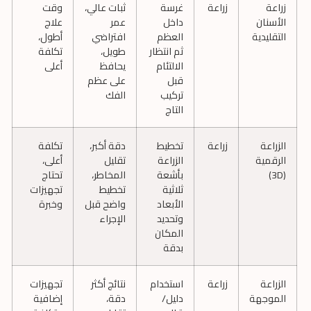
زراعة
زراعة
غرسة
ثبات عالي،
وقت
الأسنان
داخل
عمر
علاج
التقليدية
العظم
افتراضي
أطول،
ثم انتظار
طويل،
تكلفة
الالتئام
يحافظ
أعلى
قبل
على عظم
تركيب
الفك
التاج
الزراعة
زراعة
تخطيط
دقة أكبر،
تكلفة
الرقمية
الزراعة
تقليل
أعلى،
(3D)
بأشعة
المخاطر،
تحتاج
ثلاثية
تخطيط
تجهيزات
الأبعاد
واضح قبل
وخبرة
وتحديد
الإجراء
المكان
بدقة
الزراعة
زراعة
استخدام
نتائج أكثر
تجهيزات
الموجهة
دليل/
دقة،
إضافية