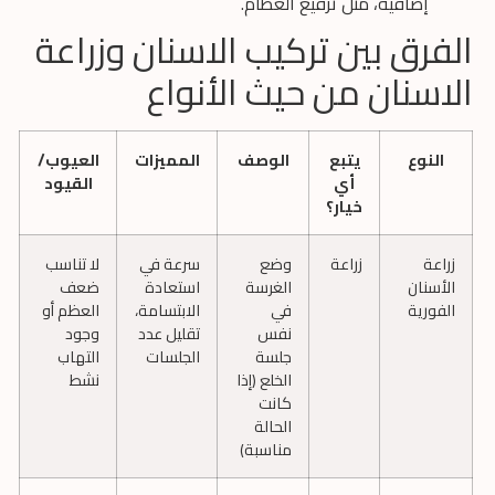
إضافية، مثل ترقيع العظام.
الفرق بين تركيب الاسنان وزراعة
الاسنان من حيث الأنواع
النوع
يتبع
الوصف
المميزات
العيوب/
أي
القيود
خيار؟
زراعة
زراعة
وضع
سرعة في
لا تناسب
الأسنان
الغرسة
استعادة
ضعف
الفورية
في
الابتسامة،
العظم أو
نفس
تقليل عدد
وجود
جلسة
الجلسات
التهاب
الخلع (إذا
نشط
كانت
الحالة
مناسبة)