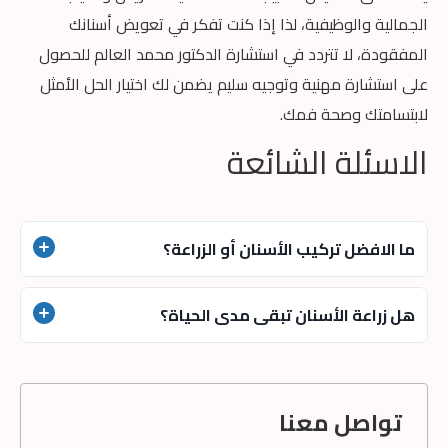
الجمالية والوظيفية، لذا إذا كنت تفكر في تعويض أسنانك
المفقودة، لا تتردد في استشارة الدكتور محمد العالم للحصول
على استشارة مهنية وتوجيه سليم يضمن لك اختيار الحل الأمثل
لابتسامتك وصحة فمك.
الاسئلة الشائعة
ما الافضل تركيب الأسنان أو الزراعة؟
تعتبر زراعة الأسنان الأفضل لأنها توفر حلاً دائمًا وطبيعيًا
هل زراعة الأسنان تبقى مدى الحياة؟
لتعويض الأسنان المفقودة من خلال غرسات تثبت في عظم
الفك، وتضمن هذه الطريقة استقرارًا طويل الأمد وتحافظ على
تتميز زراعة الأسنان بأنها حل طويل الأمد يمكن أن يدوم مدى
صحة العظم؛ مما يجعلها خيارًا مثاليًا للعديد من المرضى.
الحياة إذا تم الاعتناء بها بشكل صحيح، واتباع تعليمات الدكتور
تواصل معنا
بدقة.