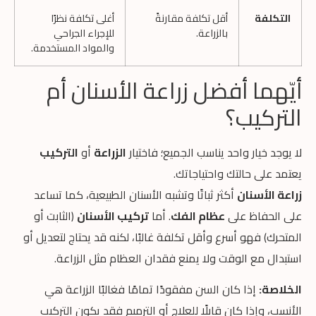
التكلفة
أقل تكلفة مقارنةً
أغلى تكلفة نظرًا
بالزراعة.
للإجراء الجراحي
والمواد المستخدمة.
أيّهما أفضل زراعة الأسنان أم
التركيب؟
لا يوجد خيار واحد يناسب الجميع؛ فاختيار
الزراعة
أو
التركيب
يعتمد على حالتك واحتياجاتك.
زراعة الأسنان
أكثر ثباتًا وتشبه الأسنان الطبيعية، كما تساعد
على الحفاظ على
عظام الفك
. أما
تركيب الأسنان
(الثابت أو
المتحرك) فهو أسرع وأقل تكلفة غالبًا، لكنه قد يحتاج لتعديل أو
استبدال مع الوقت ولا يمنع فقدان العظام مثل الزراعة.
الخلاصة:
إذا كان السن مفقودًا تمامًا فغالبًا الزراعة هي
الأنسب، وإذا كان قابلًا للعلاج أو الترميم فقد يكون التركيب