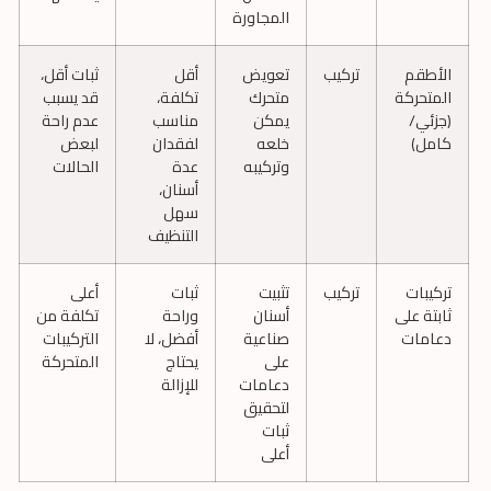
المجاورة
الأطقم
تركيب
تعويض
أقل
ثبات أقل،
المتحركة
متحرك
تكلفة،
قد يسبب
(جزئي/
يمكن
مناسب
عدم راحة
كامل)
خلعه
لفقدان
لبعض
وتركيبه
عدة
الحالات
أسنان،
سهل
التنظيف
تركيبات
تركيب
تثبيت
ثبات
أعلى
ثابتة على
أسنان
وراحة
تكلفة من
دعامات
صناعية
أفضل، لا
التركيبات
على
يحتاج
المتحركة
دعامات
للإزالة
لتحقيق
ثبات
أعلى