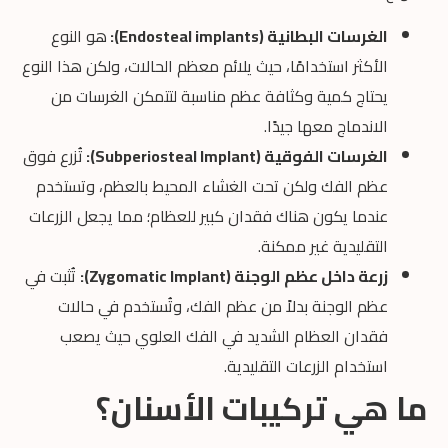
الغرسات البطانية (Endosteal implants):
هو النوع
الأكثر استخدامًا، حيث يلائم معظم الحالات، ولكن هذا النوع
يحتاج كمية وكثافة عظم مناسبة لتتمكن الغرسات من
الاندماج معها جيدًا.
الغرسات الفوقية (Subperiosteal Implant):
تُزرع فوق
عظم الفك ولكن تحت الغشاء المحيط بالعظم، وتستخدم
عندما يكون هناك فقدان كبير للعظام؛ مما يجعل الزرعات
التقليدية غير ممكنة.
زرعة داخل عظم الوجنة (Zygomatic Implant):
تُثبت في
عظم الوجنة بدلاً من عظم الفك، وتُستخدم في حالات
فقدان العظام الشديد في الفك العلوي حيث يصعب
استخدام الزرعات التقليدية.
ما هي تركيبات الأسنان؟