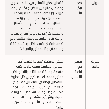
الأولى
مع
فقدان بعض الأسنان في الفك العلوي،
تركيب
وده كان مأثر على الأكل والكلام براحة.
الأسنان
قررت أزور دكتور محمد العالم بعد ما
سمعت عن خبرته في تركيب وزراعة
الأسنان. بعد الكشف، تم تركيب أسنان
بورسلين جديدة باحترافية عالية،
والطبيب كان حريص يوفر أقصى درجات
الراحة أثناء الجلسات، ومش حسّيت بألم
يُذكر. دلوقتي بقيت باكل وبابتسم بثقة،
وأنا ممتن جدًا للدكتور والفريق.”
التجربة
تجربتي
تحكي مريضة: “بعد ما فقدت أحد
الثانية
مع
أسناني الأمامية بسبب حادث، كنت
زراعة
مترددة وخايفة من الألم والنتائج. لكن
الأسنان
دكتور محمد العالم شرح لي كل خطوة
بالتفصيل وطمّني. تمت الزراعة بنجاح،
وبعدها تم تركيب التاج وكانت النتيجة
ممتازة جدًا. رجعت ابتسامتي الطبيعية،
ومواجهتش أي مشاكل بعد العملية.
بقيت مرتاحة في الأكل والضحك من غير
قلق.”