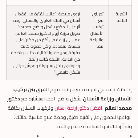
التجربة
تجربتي
تروي مريضة: “عانيت لفترة من فقدان
الثالثة
مع
أسنان في الفك العلوي والسفلي، وده
تركيب
أثر على المضغ بشكل واضح. بعد بحث
الأسنان
طويل قررت أروح لدكتور محمد العالم.
والزراعة
عمل لي زراعة في أكثر من مكان على
معًا
جلسات متعددة، وكل خطوة كانت
دقيقة ومريحة، والتكاليف كانت واضحة
من البداية. النتيجة كانت رائعة،
ودلوقتي باكل بسهولة وبعيش حياتي
بشكل طبيعي.”
إذا كنت ترغب في تجربة مميزة وتريد فهم
الفرق بين تركيب
الأسنان وزراعة الأسنان
بشكل واضح، احجز استشارة مع
دكتور
محمد العالم
افضل دكتور زراعة اسنان
وتركيبات الاسنان بكافة
انواعها للحصول على تقييم دقيق وخطة علاج مناسبة لحالتك،
وتبدأ رحلتك نحو ابتسامة صحية وواثقة.