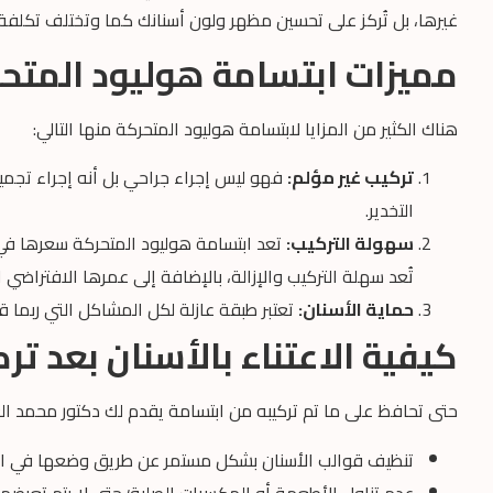
غيرها، بل تُركز على تحسين مظهر ولون أسنانك كما وتختلف تكلفة 
مميزات ابتسامة هوليود المتح
هناك الكثير من المزايا لابتسامة هوليود المتحركة منها التالي:
تركيب غير مؤلم:
فهو ليس إجراء جراحي بل أنه إجراء تجميلي
التخدير.
سهولة التركيب:
تعد ابتسامة هوليود المتحركة سعرها في 
تُعد سهلة التركيب والإزالة، بالإضافة إلى عمرها الافتراض
حماية الأسنان:
تعتبر طبقة عازلة لكل المشاكل التي ربما قد
كيفية الاعتناء بالأسنان بعد ت
حتى تحافظ على ما تم تركيبه من ابتسامة يقدم لك دكتور محمد العالم
تنظيف قوالب الأسنان بشكل مستمر عن طريق وضعها في ال
عدم تناول الأطعمة أو المكسرات الصلبة؛ حتى لا يتم تعرضها