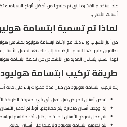
عند استخدام القشرة التي تم صنعها من أفضل أنواع السيراميك تضم
أسنانك الأصلي.
لماذا تم تسمية ابتسامة هوليو
من أبرز الأسباب وراء ذلك هو ارتباط ابتسامة هوليود بمشاهير هوليو
يطلقون عليها هذا الاسم. بالإضافة إلى ذلك، يُعَد تجميل الأسنان
لهذا السبب يتساءل العديد من الأشخاص عن تكلفة ابتسامة هولي
طريقة تركيب ابتسامة هوليود
يتم تركيب ابتسامة هوليود من خلال عدة خطوات بناءً على حالة أس
فحص أسنان المريض قبل فعل أى شئ لمعرفة الطريقة الأن
إذا وجدت أسنان متضررة يتم معالجتها أولاً ثم تحضير الأسنا
يتم عمل نموذج الأسنان الحالة من خلال أخذ مقاسها بواسطة ط
يتم تصميم ابتسامة هوليود وتركيبها على أسنان الحالة.