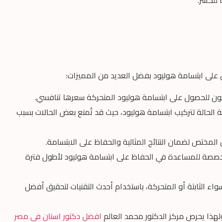
على ابتسامة هوليود بفضل العديد من المميزات:
عون للحصول على ابتسامة هوليود المتحركة سعرها تنافسي.
 الحالة لتركيب ابتسامة هوليود، حيث قد تُمنع بعض الحالات بسبب
المختص لضمان النتائج المثالية والحفاظ على الابتسامة.
خصصة للمساعدة في الحفاظ على ابتسامة هوليود لأطول فترة
واء الثابتة أو المتحركة، باستخدام أحدث التقنيات لتحقيق أفضل
هذا يحرص مركز الدكتور محمد العالم
افضل دكتور اسنان في مصر