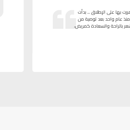
.. بدأت
طبيب عظيم، فهو
وصية من
ويضع الكثير م
دة كمريض،
ابتسامة تحفة ف
مؤلمة على ال
أحمد يسري عب