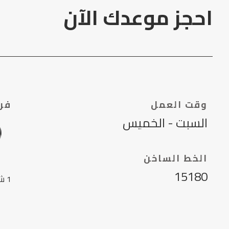
احجز موعدك الآن
وقت العمل
فرو
السبت - الخميس
الخط الساخن
15180
1 ش عنكرة، مول مجمع القاهرة الدور 4 القاهرة مصر.