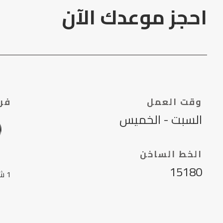
احجز موعدك الآن
وقت العمل
فرو
السبت - الخميس
الخط الساخن
15180
1 ش عنكرة، مول مجمع القاهرة الدور 4 القاهرة مصر.