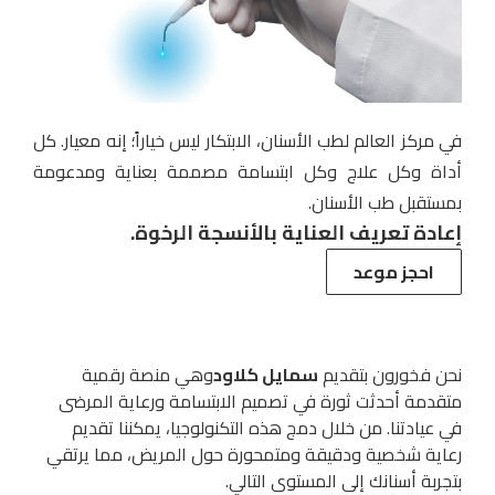
في مركز العالم لطب الأسنان، الابتكار ليس خياراً؛ إنه معيار. كل
أداة وكل علاج وكل ابتسامة مصممة بعناية ومدعومة
بمستقبل طب الأسنان.
إعادة تعريف العناية بالأنسجة الرخوة.
احجز موعد
نحن فخورون بتقديم
سمايل كلاود
وهي منصة رقمية
متقدمة أحدثت ثورة في تصميم الابتسامة ورعاية المرضى
في عيادتنا. من خلال دمج هذه التكنولوجيا، يمكننا تقديم
رعاية شخصية ودقيقة ومتمحورة حول المريض، مما يرتقي
بتجربة أسنانك إلى المستوى التالي.