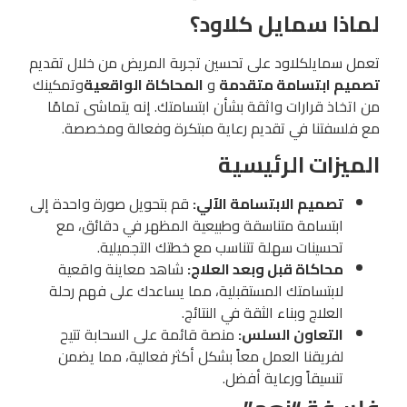
لماذا سمايل كلاود؟
تعمل سمايلكلاود على تحسين تجربة المريض من خلال تقديم
تصميم ابتسامة متقدمة
و
المحاكاة الواقعية
وتمكينك
من اتخاذ قرارات واثقة بشأن ابتسامتك. إنه يتماشى تمامًا
مع فلسفتنا في تقديم رعاية مبتكرة وفعالة ومخصصة.
الميزات الرئيسية
تصميم الابتسامة الآلي:
قم بتحويل صورة واحدة إلى
ابتسامة متناسقة وطبيعية المظهر في دقائق، مع
تحسينات سهلة تتناسب مع خطتك التجميلية.
محاكاة قبل وبعد العلاج:
شاهد معاينة واقعية
لابتسامتك المستقبلية، مما يساعدك على فهم رحلة
العلاج وبناء الثقة في النتائج.
التعاون السلس:
منصة قائمة على السحابة تتيح
لفريقنا العمل معاً بشكل أكثر فعالية، مما يضمن
تنسيقاً ورعاية أفضل.